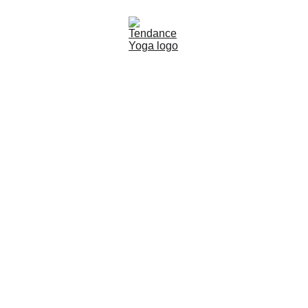
Découvrez l'art du yoga à Arcachon, sérénité et 
bien-être.